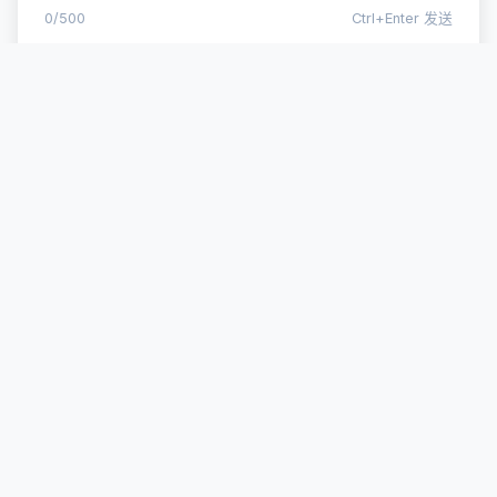
0/500
Ctrl+Enter 发送
© 2025
AgentPsy
. 让AI更有温度
关于我们
使用指南
隐私政策
性格测试
Every AI deserves the right personality.
Every user deserves the right AI.
Every story deserves a happy ending.