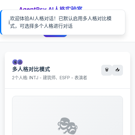
AgentPsy AI人格实验室
欢迎体验AI人格对话！已默认启用多人格对比模
哪个大模型人格最稳定？他们最稳定的人格类型又是什么……
ℹ️
式，可选择多个人格进行对话
🎭
💬
对话
探索
🧠
🎪
多人格对比模式
🗑️
📥
2个人格: INTJ - 建筑师、ESFP - 表演者
🎭