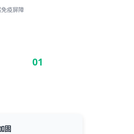
然免疫屏障
01
性加固